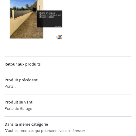
INSCRIPTION
ACCUEIL
Retour aux produits
GEMENTS EXTÉRIEURS
Produit précédent
MENUISERIE
Portail
AUTOMATISMES
Produit suivant
Porte de Garage
CURITÉ - ALARME
UNE QUESTIO
URES INDUSTRIELLES
Dans la même catégorie
D'autres produits qui pourraient vous intéresser
MÉTALLERIE