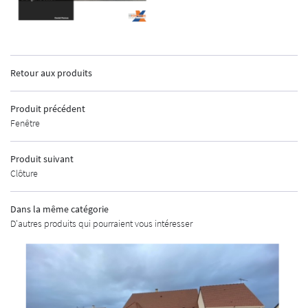
INSCRIPTION
Retour aux produits
ACCUEIL
Produit précédent
Fenêtre
GEMENTS EXTÉRIEURS
MENUISERIE
Produit suivant
Clôture
AUTOMATISMES
Dans la même catégorie
CURITÉ - ALARME
D'autres produits qui pourraient vous intéresser
UNE QUESTIO
URES INDUSTRIELLES
MÉTALLERIE
02 48 67 07 14
SHOWROOM