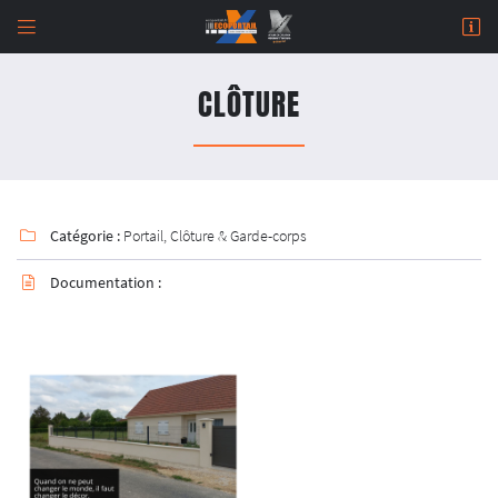


964 Rue de Malitorne,
18230 Saint-Doulchard
CLÔTURE
02 48 67 07 14
Catégorie :
Portail, Clôture & Garde-corps

Documentation :

Adresse email de réception

Newsletter à recevoir

En cochant cette case, vous consentez à recevoir nos propositions commerciales à l'adresse
email indiqué ci-dessus. Vous pouvez vous désinscrire à tout moment en utilisant
le
formulaire de désinscription
.