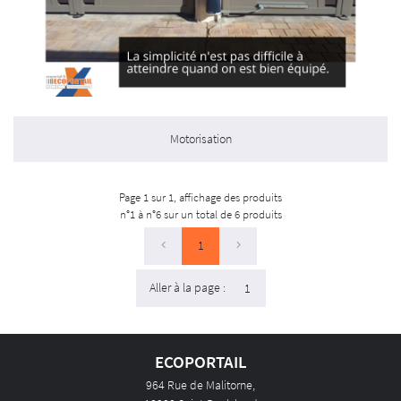
Motorisation
Page 1 sur 1,
affichage des produits
n°1 à n°6 sur un total de 6
produits
1
Aller à la page :
ECOPORTAIL
964 Rue de Malitorne,