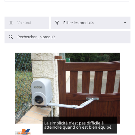
INSCRIPTION
Voir tout
Filtrer les produits


