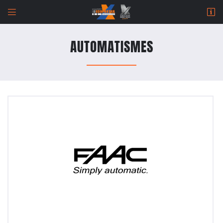


964 Rue de Malitorne,
18230 Saint-Doulchard
AUTOMATISMES
02 48 67 07 14
Adresse email de réception

Newsletter à recevoir

En cochant cette case, vous consentez à recevoir nos propositions commerciales à l'adresse
email indiqué ci-dessus. Vous pouvez vous désinscrire à tout moment en utilisant
le
formulaire de désinscription
.