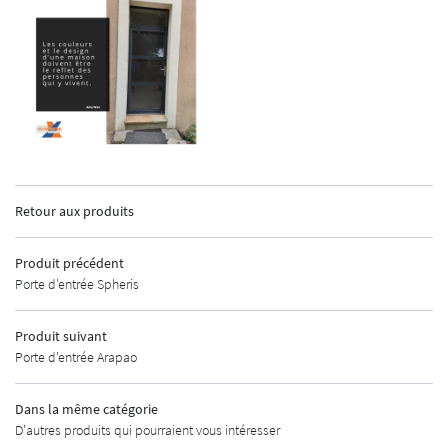
INSCRIPTION
ACCUEIL
Retour aux produits
GEMENTS EXTÉRIEURS
Produit précédent
MENUISERIE
Porte d'entrée Spheris
AUTOMATISMES
Produit suivant
Porte d'entrée Arapao
CURITÉ - ALARME
UNE QUESTIO
URES INDUSTRIELLES
Dans la même catégorie
D'autres produits qui pourraient vous intéresser
MÉTALLERIE