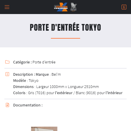


964 Rue de Malitorne,
18230 Saint-Doulchard
PORTE D'ENTRÉE TOKYO
02 48 67 07 14
Catégorie :
Porte d'entrée

Description :
Marque
: Bel'm

Modèle
: Tokyo
Dimensions
: Largeur 1000mm x Longueur 2510mm
Adresse email de réception

Coloris
: Gris (7016) pour
l'extérieur
/ Blanc (9016) pour
l'intérieur
Newsletter à recevoir

Documentation :

En cochant cette case, vous consentez à recevoir nos propositions commerciales à l'adresse
email indiqué ci-dessus. Vous pouvez vous désinscrire à tout moment en utilisant
le
formulaire de désinscription
.