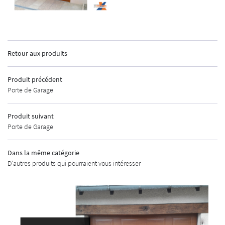
INSCRIPTION
Retour aux produits
ACCUEIL
Produit précédent
Porte de Garage
GEMENTS EXTÉRIEURS
MENUISERIE
Produit suivant
Porte de Garage
AUTOMATISMES
Dans la même catégorie
CURITÉ - ALARME
D'autres produits qui pourraient vous intéresser
UNE QUESTIO
URES INDUSTRIELLES
MÉTALLERIE
02 48 67 07 14
SHOWROOM