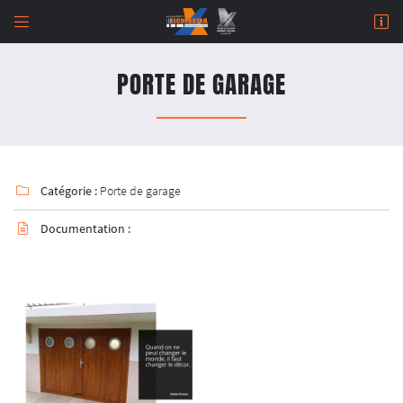


964 Rue de Malitorne,
18230 Saint-Doulchard
PORTE DE GARAGE
02 48 67 07 14
Catégorie :
Porte de garage

Documentation :

Adresse email de réception

Newsletter à recevoir

En cochant cette case, vous consentez à recevoir nos propositions commerciales à l'adresse
email indiqué ci-dessus. Vous pouvez vous désinscrire à tout moment en utilisant
le
formulaire de désinscription
.