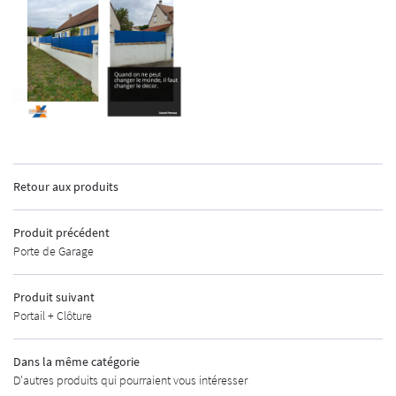
INSCRIPTION
ACCUEIL
Retour aux produits
GEMENTS EXTÉRIEURS
Produit précédent
MENUISERIE
Porte de Garage
AUTOMATISMES
Produit suivant
Portail + Clôture
CURITÉ - ALARME
UNE QUESTIO
URES INDUSTRIELLES
Dans la même catégorie
D'autres produits qui pourraient vous intéresser
MÉTALLERIE