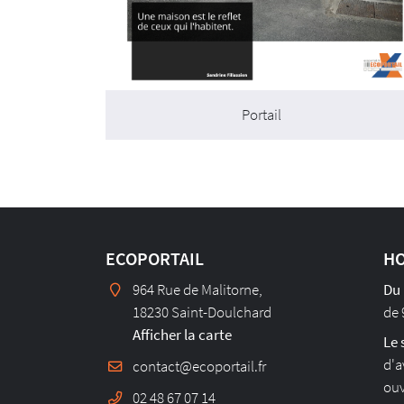
Portail
ECOPORTAIL
HO
964 Rue de Malitorne,
Du 
18230 Saint-Doulchard
de 
Afficher la carte
Le 
d'a
ouv
02 48 67 07 14