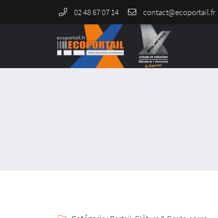
02 48 67 07 14
964 Rue de Malitorne,
18230 Saint-Doulchard
02 48 67 07 14
Adresse email de réception
