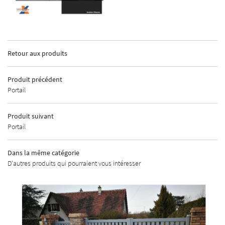
INSCRIPTION
Retour aux produits
ACCUEIL
Produit précédent
Portail
GEMENTS EXTÉRIEURS
MENUISERIE
Produit suivant
Portail
AUTOMATISMES
Dans la même catégorie
CURITÉ - ALARME
D'autres produits qui pourraient vous intéresser
UNE QUESTIO
URES INDUSTRIELLES
MÉTALLERIE
02 48 67 07 14
SHOWROOM