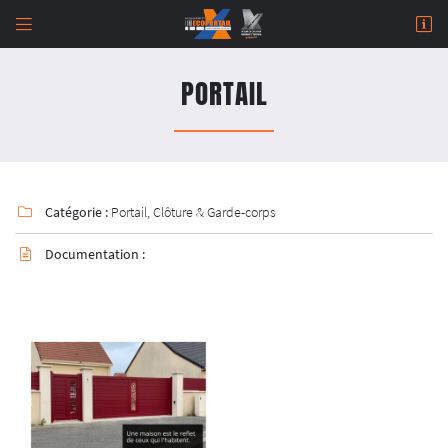


964 Rue de Malitorne,
18230 Saint-Doulchard
PORTAIL
02 48 67 07 14
Catégorie :
Portail, Clôture & Garde-corps

Documentation :

Adresse email de réception

Newsletter à recevoir

En cochant cette case, vous consentez à recevoir nos propositions commerciales à l'adresse
email indiqué ci-dessus. Vous pouvez vous désinscrire à tout moment en utilisant
le
formulaire de désinscription
.