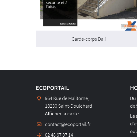
Garde-corps Dali
ECOPORTAIL
HO
964 Rue de Malitorne,
Du 
18230 Saint-Doulchard
de 
Afficher la carte
Le 
d'a
ouv
02 48 67 07 14