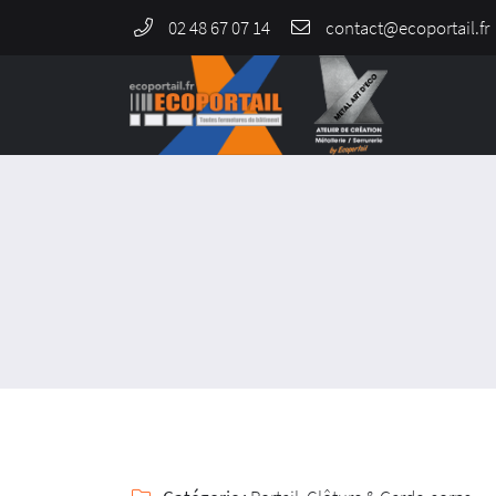
02 48 67 07 14
964 Rue de Malitorne,
18230 Saint-Doulchard
02 48 67 07 14
Adresse email de réception
