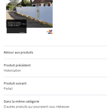
INSCRIPTION
ACCUEIL
Retour aux produits
GEMENTS EXTÉRIEURS
Produit précédent
MENUISERIE
Motorisation
AUTOMATISMES
Produit suivant
Portail
CURITÉ - ALARME
UNE QUESTIO
URES INDUSTRIELLES
Dans la même catégorie
D'autres produits qui pourraient vous intéresser
MÉTALLERIE