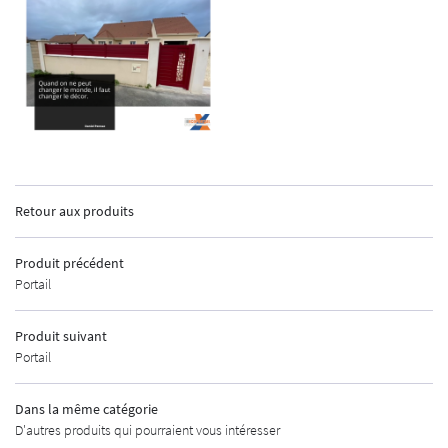
INSCRIPTION
ACCUEIL
Retour aux produits
GEMENTS EXTÉRIEURS
Produit précédent
MENUISERIE
Portail
AUTOMATISMES
Produit suivant
Portail
CURITÉ - ALARME
UNE QUESTIO
URES INDUSTRIELLES
Dans la même catégorie
D'autres produits qui pourraient vous intéresser
MÉTALLERIE