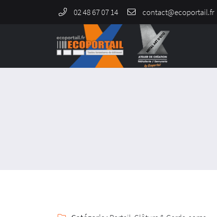
02 48 67 07 14
964 Rue de Malitorne,
18230 Saint-Doulchard
02 48 67 07 14
Adresse email de réception
