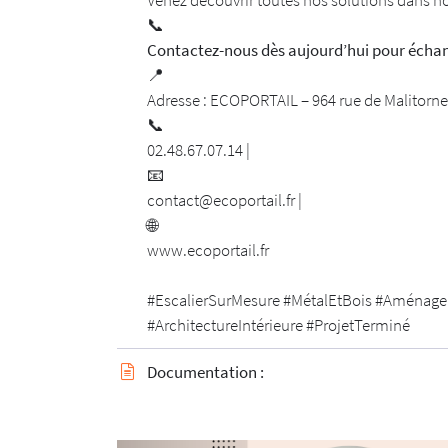
Venez découvrir toutes nos solutions dans 
📞
Contactez-nous dès aujourd’hui pour échang
📍
Adresse : ECOPORTAIL – 964 rue de Malito
📞
02.48.67.07.14 |
📧
contact@ecoportail.fr |
🌐
www.ecoportail.fr
#EscalierSurMesure #MétalEtBois #Aménageme
#ArchitectureIntérieure #ProjetTerminé
Documentation :
