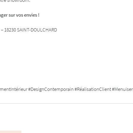
notre showroom.
er sur vos envies !
rne – 18230 SAINT-DOULCHARD
ntIntérieur #DesignContemporain #RéalisationClient #Menuiserie