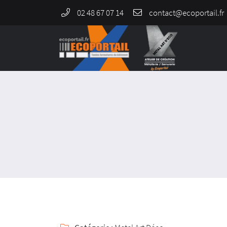
02 48 67 07 14
964 Rue de Malitorne,
18230 Saint-Doulchard
02 48 67 07 14
Adresse email de réception
