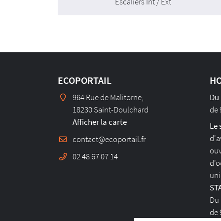
Escaliers Int / Ext
ECOPORTAIL
HO
964 Rue de Malitorne,
Du 
18230 Saint-Doulchard
de 
Afficher la carte
Le 
d'a
ouv
02 48 67 07 14
d'o
uni
ST
Du
de 