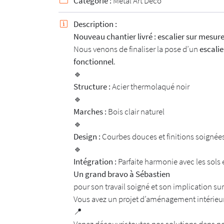
Newsletter à recevoir
Catégorie :
Metal Art Déco


Description :

En cochant cette case, vous consentez à recevoir nos propositions commerc
l'adresse email indiqué ci-dessus. Vous pouvez vous désinscrire à tout mo
Nouveau chantier livré : escalier sur mesu
utilisant
le formulaire de désinscription
.
Nous venons de finaliser la pose d’un
escalie
fonctionnel
.
INSCRIPTION
🔹
Structure :
Acier thermolaqué noir
🔹
Marches :
Bois clair naturel
🔹
Design :
Courbes douces et finitions soignée
🔹
Intégration :
Parfaite harmonie avec les sols 
Un grand bravo à Sébastien
pour son travail soigné et son implication sur
Vous avez un projet d’aménagement intérieur 
📍