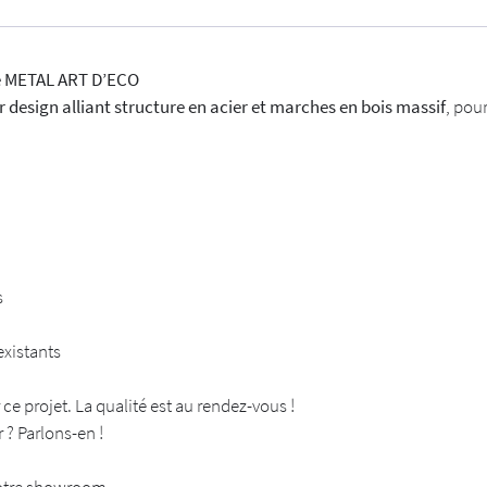
iales à
ment en
re METAL ART D’ECO
r design alliant structure en acier et marches en bois massif
, pou
s
existants
 ce projet. La qualité est au rendez-vous !
? Parlons-en !