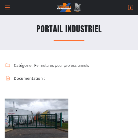


964 Rue de Malitorne,
18230 Saint-Doulchard
PORTAIL INDUSTRIEL
02 48 67 07 14
Catégorie :
Fermetures pour professionnels

Documentation :

Adresse email de réception

Newsletter à recevoir

En cochant cette case, vous consentez à recevoir nos propositions commerciales à l'adresse
email indiqué ci-dessus. Vous pouvez vous désinscrire à tout moment en utilisant
le
formulaire de désinscription
.