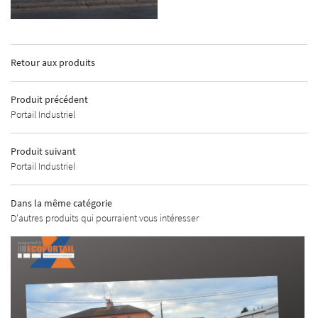
INSCRIPTION
Retour aux produits
Produit précédent
ACCUEIL
Portail Industriel
GEMENTS EXTÉRIEURS
Produit suivant
MENUISERIE
Portail Industriel
AUTOMATISMES
Dans la même catégorie
CURITÉ - ALARME
D'autres produits qui pourraient vous intéresser
UNE QUESTIO
URES INDUSTRIELLES
MÉTALLERIE
02 48 67 07 14
SHOWROOM