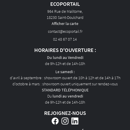
ÉTAL ART D'ECO
ECOPORTAIL
964 Rue de Malitorne,
AVIS
18230 Saint-Doulchard
Afficher la carte
ACTUALITÉS
CONTACT
02 48 67 07 14
HORAIRES D'OUVERTURE :
Du lundi au Vendredi
de 9h-12h et de 14h-18h
Le samedi :
d'avril à septembre : showroom ouvert de 10h à 12h et de 14h à 17h
d'octobre à mars : showroom ouvert uniquement sur rendez-vous
STANDARD TÉLÉPHONIQUE
Du
lundi au vendredi
de 9h-12h et de 14h-18h
REJOIGNEZ-NOUS