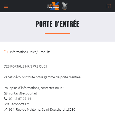


964 Rue de Malitorne,
18230 Saint-Doulchard
PORTE D'ENTRÉE
02 48 67 07 14
Informations utiles
/ Produits

DES PORTAILS MAIS PAS QUE !
Venez découvrir toute notre gamme de porte d'entrée.
Adresse email de réception

Pour plus d'informations, contactez nous :
Newsletter à recevoir

📧: contact@ecoportail.fr
📞: 02-48-67-07-14
En cochant cette case, vous consentez à recevoir nos propositions commerciales à l'adresse
Site : ecoportail.fr
email indiqué ci-dessus. Vous pouvez vous désinscrire à tout moment en utilisant
le
formulaire de désinscription
.
📍: 964, Rue de Malitorne, Saint-Doulchard, 18230