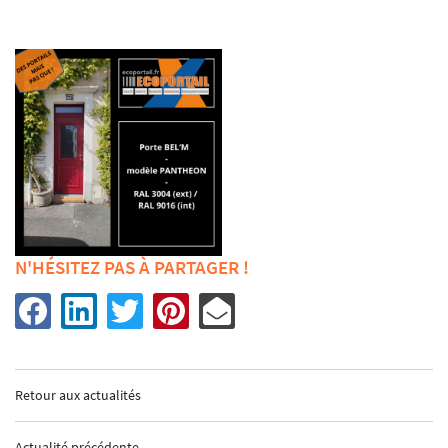
INSCRIPTION
ACCUEIL
GEMENTS EXTÉRIEURS
N'HÉSITEZ PAS À PARTAGER !
MENUISERIE
AUTOMATISMES
CURITÉ - ALARME
Retour aux actualités
UNE QUESTIO
URES INDUSTRIELLES
Actualité précédente