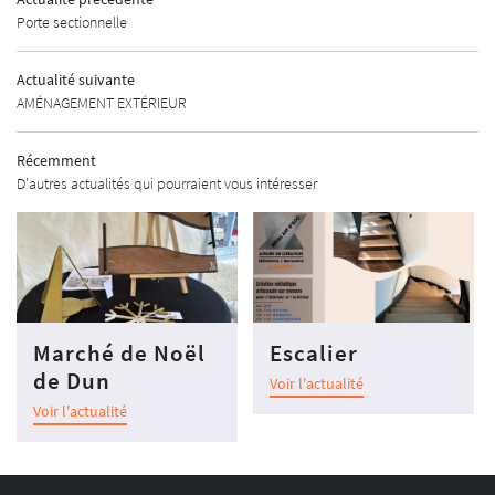
MÉTALLERIE
Porte sectionnelle
02 48 67 07 14
SHOWROOM
Actualité suivante
PRODUITS
AMÉNAGEMENT EXTÉRIEUR
 CLÔTURES & GARDE-CORPS
Récemment
D'autres actualités qui pourraient vous intéresser
ORTES D'ENTRÉE
RESTEZ INFO
NÊTRES & VOLETS
INSCRIPTION NEWS
RTES DE GARAGE
RGOLAS & STORES
Marché de Noël
Escalier
REJOIGNEZ-NO
AUTOMATISMES
de Dun
Voir l'actualité
SÉCURITÉ
Voir l'actualité
S POUR PROFESSIONNELS