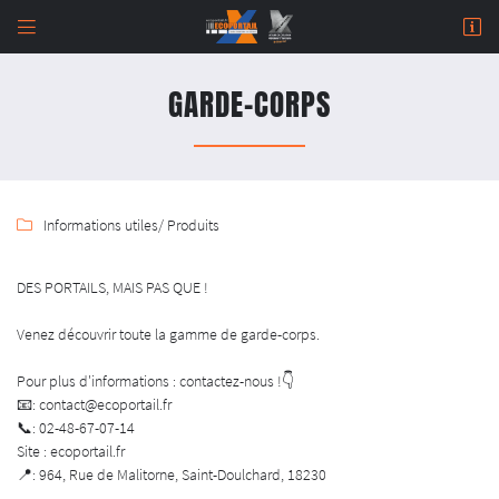


964 Rue de Malitorne,
18230 Saint-Doulchard
GARDE-CORPS
02 48 67 07 14
Informations utiles
/ Produits

DES PORTAILS, MAIS PAS QUE !
Venez découvrir toute la gamme de garde-corps.
Adresse email de réception

Pour plus d'informations : contactez-nous !👇
Newsletter à recevoir

📧: contact@ecoportail.fr
📞: 02-48-67-07-14
En cochant cette case, vous consentez à recevoir nos propositions commerciales à l'adresse
Site : ecoportail.fr
email indiqué ci-dessus. Vous pouvez vous désinscrire à tout moment en utilisant
le
formulaire de désinscription
.
📍: 964, Rue de Malitorne, Saint-Doulchard, 18230