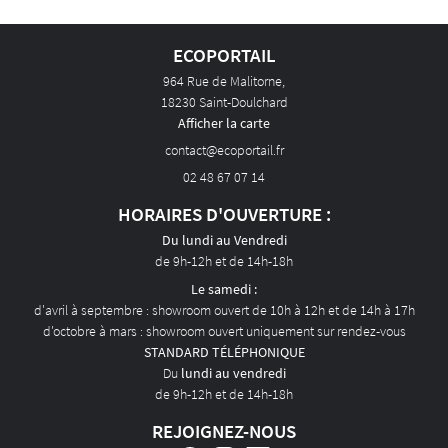
ÉTAL ART D'ECO
ECOPORTAIL
AVIS
964 Rue de Malitorne,
18230 Saint-Doulchard
ACTUALITÉS
Afficher la carte
CONTACT
02 48 67 07 14
HORAIRES D'OUVERTURE :
Du lundi au Vendredi
de 9h-12h et de 14h-18h
Le samedi :
d'avril à septembre : showroom ouvert de 10h à 12h et de 14h à 17h
d'octobre à mars : showroom ouvert uniquement sur rendez-vous
STANDARD TÉLÉPHONIQUE
Du
lundi au vendredi
de 9h-12h et de 14h-18h
REJOIGNEZ-NOUS