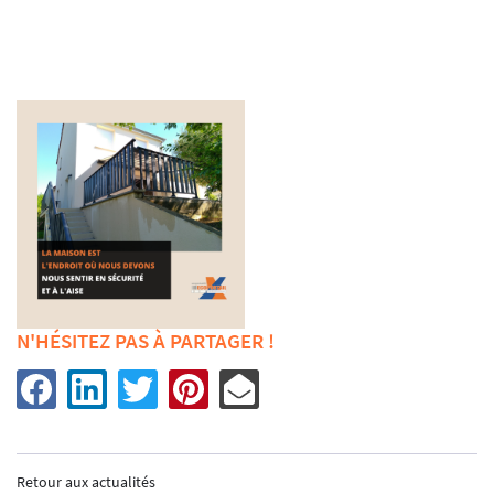
INSCRIPTION
ACCUEIL
GEMENTS EXTÉRIEURS
N'HÉSITEZ PAS À PARTAGER !
MENUISERIE
AUTOMATISMES
CURITÉ - ALARME
UNE QUESTIO
Retour aux actualités
URES INDUSTRIELLES