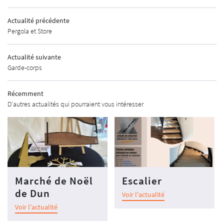
MÉTALLERIE
Actualité précédente
Pergola et Store
02 48 67 07 14
SHOWROOM
PRODUITS
Actualité suivante
Garde-corps
 CLÔTURES & GARDE-CORPS
Récemment
ORTES D'ENTRÉE
D'autres actualités qui pourraient vous intéresser
RESTEZ INFO
NÊTRES & VOLETS
INSCRIPTION NEWS
RTES DE GARAGE
RGOLAS & STORES
REJOIGNEZ-NO
AUTOMATISMES
Marché de Noël
Escalier
de Dun
Voir l'actualité
SÉCURITÉ
Voir l'actualité
S POUR PROFESSIONNELS