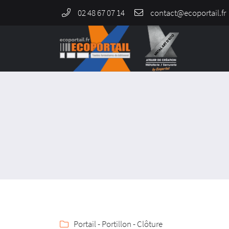
02 48 67 07 14
964 Rue de Malitorne,
18230 Saint-Doulchard
02 48 67 07 14
Adresse email de réception

Portail - Portillon - Clôture
