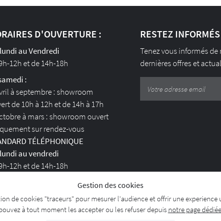
RAIRES D'OUVERTURE :
RESTEZ INFORMÉS
lundi au Vendredi
Tenez vous informés de
9h-12h et de 14h-18h
dernières offres et actua
samedi :
vril à septembre : showroom
ert de 10h à 12h et de 14h à 17h
ctobre à mars : showroom ouvert
quement sur rendez-vous
ANDARD TÉLÉPHONIQUE
lundi au vendredi
9h-12h et de 14h-18h
Gestion des cookies
JOIGNEZ-NOUS
sation de cookies "traceurs" pour mesurer l'audience et offrir une experience 
pouvez à tout moment les accepter ou les refuser depuis
notre page dédié