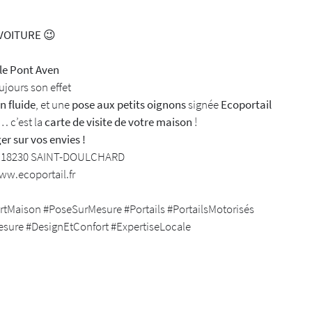
 VOITURE
😉
iales à
ment en
le Pont Aven
oujours son effet
n fluide
, et une
pose aux petits oignons
signée
Ecoportail
… c’est la
carte de visite de votre maison
!
r sur vos envies !
e – 18230 SAINT-DOULCHARD
w.ecoportail.fr
rtMaison #PoseSurMesure
#Portails #PortailsMotorisés
sure #DesignEtConfort #ExpertiseLocale