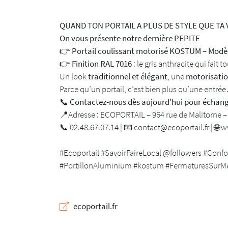
Newsletter à recevoir

QUAND TON PORTAIL A PLUS DE STYLE QUE TA
En cochant cette case, vous consentez à recevoir nos propositions commerc
l'adresse email indiqué ci-dessus. Vous pouvez vous désinscrire à tout mo
On vous présente notre dernière PEPITE
utilisant
le formulaire de désinscription
.
👉
Portail coulissant motorisé KOSTUM – Modè
👉
Finition RAL 7016
: le gris anthracite qui fait t
INSCRIPTION
Un look
traditionnel et élégant
, une
motorisatio
Parce qu’un portail, c’est bien plus qu’une entrée
📞
Contactez-nous dès aujourd’hui pour échange
📍
Adresse : ECOPORTAIL – 964 rue de Malitorn
📞
02.48.67.07.14 |
📧
contact@ecoportail.fr |
🌐
ww
#Ecoportail #SavoirFaireLocal
@followers
#Confo
#PortillonAluminium #kostum #FermeturesSurMe
ecoportail.fr