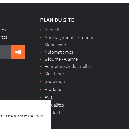
PLAN DU SITE
 nos
Accueil
lités
Aménagements extérieurs
Menuiserie
Automatismes
Sécurité - Alarme
Fermetures industrielles
Métallerie
Showroom
Produits
Avis
Actualités
Contact
utilisateur optimale. Vous
e
.