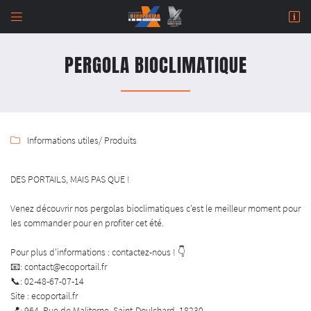


964 Rue de Malitorne,
18230 Saint-Doulchard
PERGOLA BIOCLIMATIQUE
02 48 67 07 14
Informations utiles
/ Produits

DES PORTAILS, MAIS PAS QUE !
Venez découvrir nos pergolas bioclimatiques c'est le meilleur moment pour
Adresse email de réception

les commander pour en profiter cet été.
Newsletter à recevoir

Pour plus d'informations : contactez-nous ! 👇
📧: contact@ecoportail.fr
En cochant cette case, vous consentez à recevoir nos propositions commerciales à l'adresse
📞: 02-48-67-07-14
email indiqué ci-dessus. Vous pouvez vous désinscrire à tout moment en utilisant
le
formulaire de désinscription
.
Site : ecoportail.fr
📍: 964, Rue de Malitorne, Saint-Doulchard, 18230