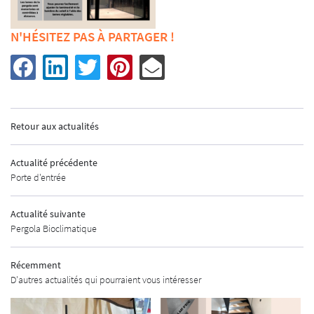
AUTOMATISMES
CURITÉ - ALARME
N'HÉSITEZ PAS À PARTAGER !
UNE QUESTIO
URES INDUSTRIELLES
MÉTALLERIE
02 48 67 07 14
SHOWROOM
Retour aux actualités
PRODUITS
Actualité précédente
 CLÔTURES & GARDE-CORPS
Porte d'entrée
ORTES D'ENTRÉE
Actualité suivante
RESTEZ INFO
NÊTRES & VOLETS
Pergola Bioclimatique
INSCRIPTION NEWS
RTES DE GARAGE
Récemment
D'autres actualités qui pourraient vous intéresser
RGOLAS & STORES
REJOIGNEZ-NO
AUTOMATISMES