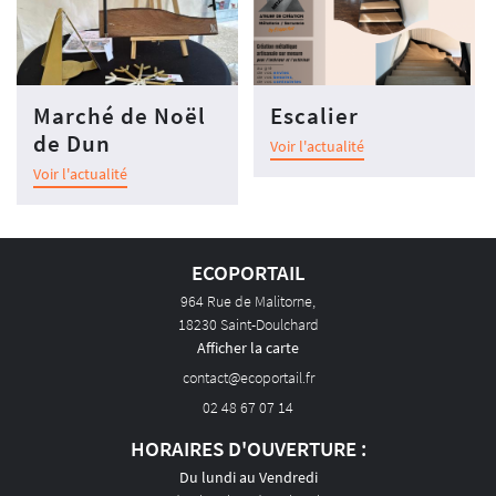
SÉCURITÉ
S POUR PROFESSIONNELS
Marché de Noël
Escalier
ÉTAL ART D'ECO
de Dun
Voir l'actualité
Voir l'actualité
AVIS
ACTUALITÉS
CONTACT
ECOPORTAIL
964 Rue de Malitorne,
18230 Saint-Doulchard
Afficher la carte
02 48 67 07 14
HORAIRES D'OUVERTURE :
Du lundi au Vendredi