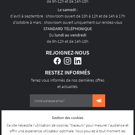
de 9h-12h et de 14h-18h
Le samedi :
d'avril à septembre : showroom ouvert de 10h à 12h et de 14h à 17h
d'octobre à mars : showroom ouvert uniquement sur rendez-vous
STANDARD TÉLÉPHONIQUE
Du
lundi au vendredi
de 9h-12h et de 14h-18h
REJOIGNEZ-NOUS
RESTEZ INFORMÉS
Tenez vous informés de nos dernières offres
et actualités
Gestion des cookies
Mentions Légales
Conditions générales d'utilisation
Ce site nécessite l'utilisation de cookies "traceurs" pour mesurer l'audience et
Politique de confidentialité
offrir une experience utilisateur optimale. Vous pouvez à tout moment les
Gestion des cookies